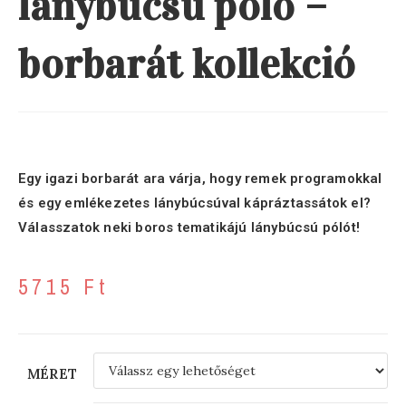
lánybúcsú póló –
borbarát kollekció
Egy igazi borbarát ara várja, hogy remek programokkal
és egy emlékezetes lánybúcsúval kápráztassátok el?
Válasszatok neki boros tematikájú lánybúcsú pólót!
5715
Ft
MÉRET