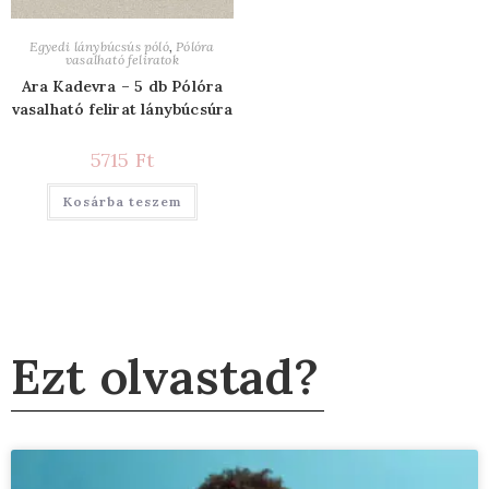
Egyedi lánybúcsús póló
,
Pólóra
vasalható feliratok
Ara Kadevra – 5 db Pólóra
vasalható felirat lánybúcsúra
5715
Ft
Kosárba teszem
Ezt olvastad?