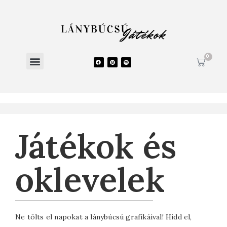
0
ONLINE LÁNYBÚCSÚ JÁTÉKOK
Játékok és
oklevelek
Ne tölts el napokat a lánybúcsú grafikáival! Hidd el,