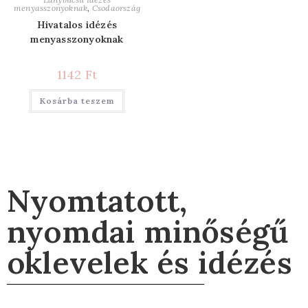
menyasszonyoknak
,
Csodaország
Hivatalos idézés
menyasszonyoknak
1142
Ft
Kosárba teszem
Nyomtatott,
nyomdai minőségű
oklevelek és idézés