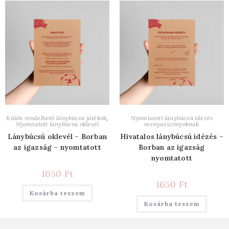
Külön rendelhető lánybúcsú játékok
,
Nyomtatott lánybúcsú idézés
Nyomtatott lánybúcsú oklevél
menyasszonyoknak
Lánybúcsú oklevél – Borban
Hivatalos lánybúcsú idézés –
az igazság – nyomtatott
Borban az igazság
nyomtatott
1650
Ft
1650
Ft
Kosárba teszem
Kosárba teszem