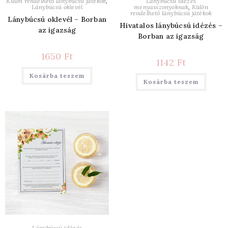
Külön rendelhető lánybúcsú játékok
,
Lánybúcsú idézés
Lánybúcsú oklevél
menyasszonyoknak
,
Külön
rendelhető lánybúcsú játékok
Lánybúcsú oklevél – Borban
Hivatalos lánybúcsú idézés –
az igazság
Borban az igazság
1650
Ft
1142
Ft
Kosárba teszem
Kosárba teszem
Lánybúcsú idézés