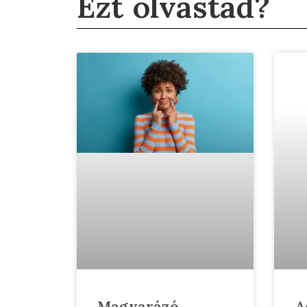
Ezt olvastad?
Magyarázó
A