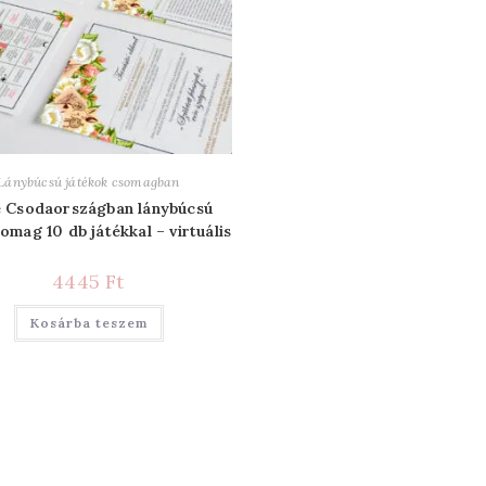
Lánybúcsú játékok csomagban
e Csodaországban lánybúcsú
omag 10 db játékkal – virtuális
4445
Ft
Kosárba teszem