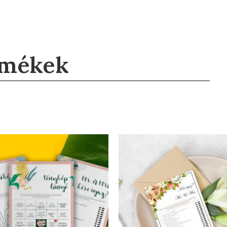
rmékek