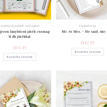
Lánybúcsú játékok csomagban
Csodaország
green lánybúcsú játék csomag
Mr. és Mrs. – He said, she 
11 db játékkal
1142
Ft
3175
Ft
Kosárba teszem
Kosárba teszem