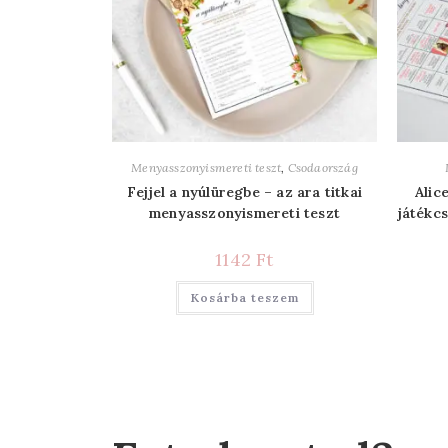
Menyasszonyismereti teszt
,
Csodaország
Fejjel a nyúlüregbe – az ara titkai
Alic
menyasszonyismereti teszt
játékcs
1142
Ft
Kosárba teszem