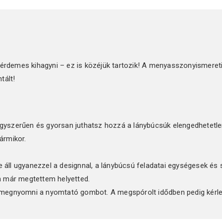
érdemes kihagyni – ez is közéjük tartozik! A menyasszonyismereti
tált!
yszerűen és gyorsan juthatsz hozzá a lánybúcsúk elengedhetetle
ármikor.
re áll ugyanezzel a designnal, a lánybúcsú feladatai egységesek és
n már megtettem helyetted.
egnyomni a nyomtató gombot. A megspórolt idődben pedig kérlek 