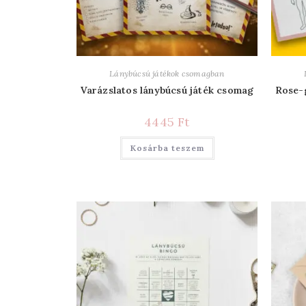
Lánybúcsú játékok csomagban
Varázslatos lánybúcsú játék csomag
Rose-
4445
Ft
Kosárba teszem