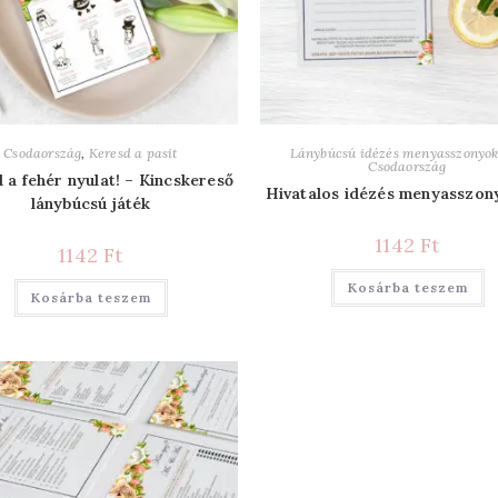
Csodaország
,
Keresd a pasit
Lánybúcsú idézés menyasszonyo
Csodaország
 a fehér nyulat! – Kincskereső
Hivatalos idézés menyasszon
lánybúcsú játék
1142
Ft
1142
Ft
Kosárba teszem
Kosárba teszem