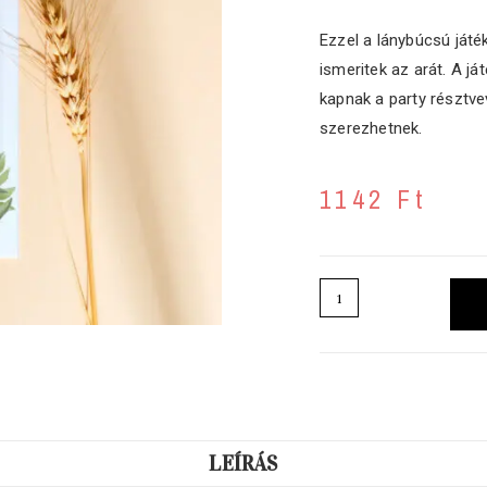
Ezzel a lánybúcsú játék
ismeritek az arát. A j
kapnak a party résztve
szerezhetnek.
1142
Ft
LEÍRÁS