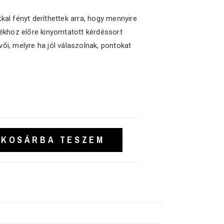
kal fényt deríthettek arra, hogy mennyire
átékhoz előre kinyomtatott kérdéssort
vői, melyre ha jól válaszolnak, pontokat
KOSÁRBA TESZEM