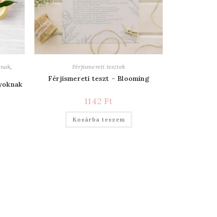
knak
,
Férjismereti tesztek
Férjismereti teszt – Blooming
yoknak
1142
Ft
Kosárba teszem