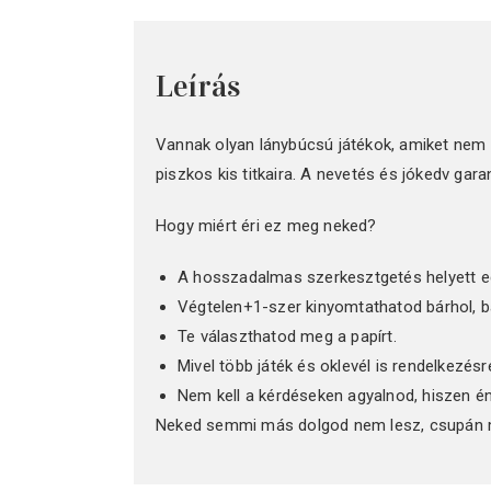
Leírás
Vannak olyan lánybúcsú játékok, amiket nem 
piszkos kis titkaira. A nevetés és jókedv garan
Hogy miért éri ez meg neked?
A hosszadalmas szerkesztgetés helyett eg
Végtelen+1-szer kinyomtathatod bárhol, b
Te választhatod meg a papírt.
Mivel több játék és oklevél is rendelkezés
Nem kell a kérdéseken agyalnod, hiszen é
Neked semmi más dolgod nem lesz, csupán m