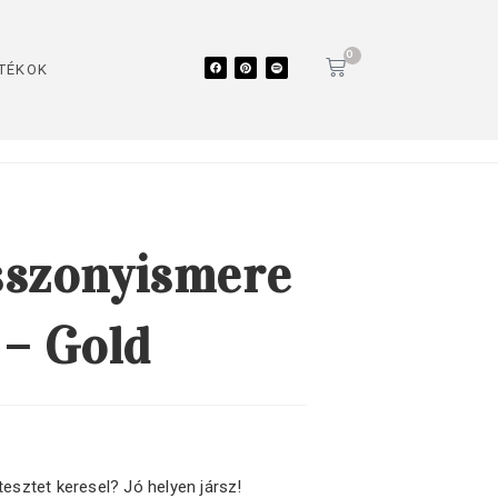
0
TÉKOK
szonyismere
t – Gold
esztet keresel? Jó helyen jársz!